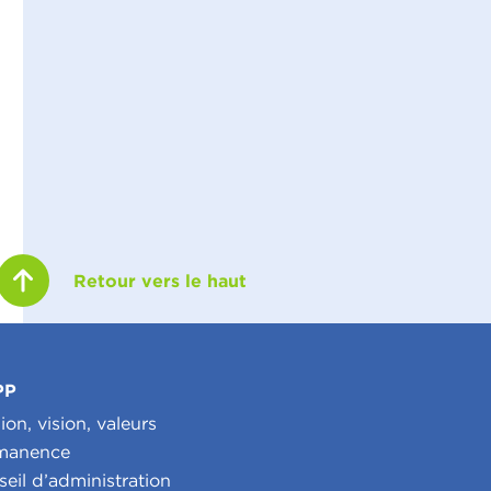
Retour vers le haut
PP
ion, vision, valeurs
manence
eil d’administration