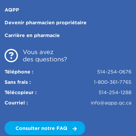
recommandé de toujours aller à la même pharmacie.
AQPP
Votre pharmacien aura ainsi accès à tous les
renseignements qu’il consigne à votre dossier patient
Devenir pharmacien propriétaire
et qui lui permettent d’assurer la meilleure
surveillance possible de votre thérapie
Carrière en pharmacie
médicamenteuse.
Vous avez
des questions?
Téléphone :
514-254-0676
Sans frais :
1-800-361-7765
Télécopieur :
514-254-1288
Courriel :
info@aqpp.qc.ca
Consulter notre FAQ