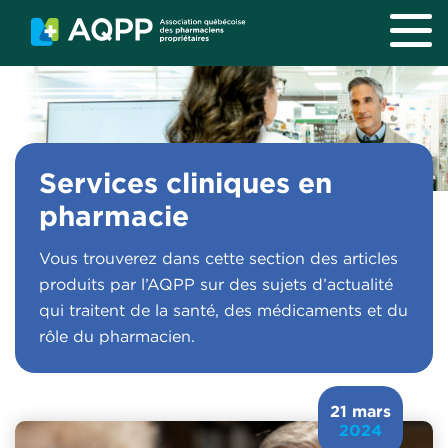
Aller au contenu principal
Services cliniques en
pharmacie
Vous trouverez dans cette section des articles
produits par l’AQPP sur des sujets d’actualité
qui traitent de la santé, des médicaments et du
rôle du pharmacien.
21 mars
2024