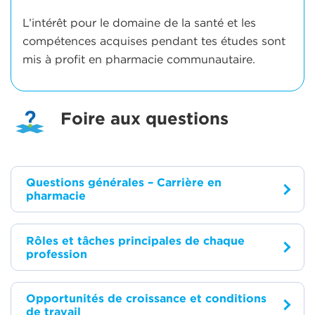
L’intérêt pour le domaine de la santé et les
compétences acquises pendant tes études sont
mis à profit en pharmacie communautaire.
Foire aux questions
Questions générales – Carrière en
pharmacie
Comment savoir si une carrière en
Rôles et tâches principales de chaque
pharmacie est faite pour moi?
profession
Tu désires travailler dans le domaine de la
Pourquoi choisir la pharmacie
Assistant/Assistante technique en
Opportunités de croissance et conditions
santé, dans un environnement souple qui
communautaire plutôt que d’autres
pharmacie (ATP)
de travail
ne demande pas systématiquement une