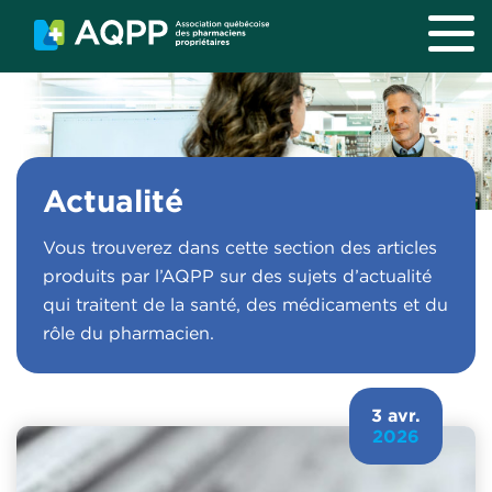
Aller au contenu principal
Actualité
Vous trouverez dans cette section des articles
produits par l’AQPP sur des sujets d’actualité
qui traitent de la santé, des médicaments et du
rôle du pharmacien.
3 avr.
2026