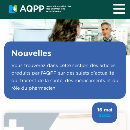
Aller au contenu principal
Nouvelles
Vous trouverez dans cette section des articles
produits par l’AQPP sur des sujets d’actualité
qui traitent de la santé, des médicaments et du
rôle du pharmacien.
16 mai
2025