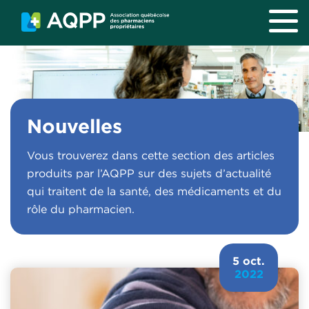
Aller au contenu principal
Nouvelles
Vous trouverez dans cette section des articles
produits par l’AQPP sur des sujets d’actualité
qui traitent de la santé, des médicaments et du
rôle du pharmacien.
5 oct.
2022